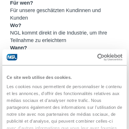
Für wen?
Für unsere geschätzten Kundinnen und
Kunden
Wo?
NGL kommt direkt in die Industrie, um Ihre
Teilnahme zu erleichtern
Wann?
Nach Ihrem Arbeitstag – unkompliziert und
entspannt
Kosten?
Keine – Ihre Teilnahme ist selbstverständlich
Ce site web utilise des cookies.
kostenlos
Les cookies nous permettent de personnaliser le contenu
Wie läuft es ab?
et les annonces, d'offrir des fonctionnalités relatives aux
Informative Präsentationen, interaktive
médias sociaux et d'analyser notre trafic. Nous
partageons également des informations sur l'utilisation de
Fragerunden und ein genussvoller Apéro in
notre site avec nos partenaires de médias sociaux, de
geselliger Runde
publicité et d'analyse, qui peuvent combiner celles-ci
avec d'autres informations que vous leur avez fournies