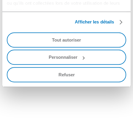
ou qu'ils ont collectées lors de votre utilisation de leurs
services.
Afficher les détails
Tout autoriser
Personnaliser
Refuser
NGL stellt Ihnen unser Fachwissen im Bereich
„Zero Liquid Discharge“ (ZLD) zur Verfügung.
Dies ermöglicht Ihnen Abwässer besser zu
überwachen, zu reduzieren und effizient zu
behandeln.