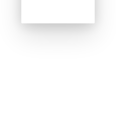
Die Anlagen der Baureihe
Nanoclean RW
sind
für die kontinuierliche Aufbereitung von
schwach verschmutztem Wasser, aus z.B.
Spül- und Reinigungsanlagen bestimmt.