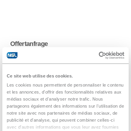
Reststoffen zu trennen.
Dank der Effizienz dieser Systeme können ca.
90-95% des aufbereitetem Abwassers wieder
verwendet werden. Das so gewonnene Wasser
entspricht einer Qualität von entmineralisiertem
Offertanfrage
Wasser.
Ce site web utilise des cookies.
Les cookies nous permettent de personnaliser le contenu
et les annonces, d'offrir des fonctionnalités relatives aux
médias sociaux et d'analyser notre trafic. Nous
partageons également des informations sur l'utilisation de
notre site avec nos partenaires de médias sociaux, de
publicité et d'analyse, qui peuvent combiner celles-ci
avec d'autres informations que vous leur avez fournies