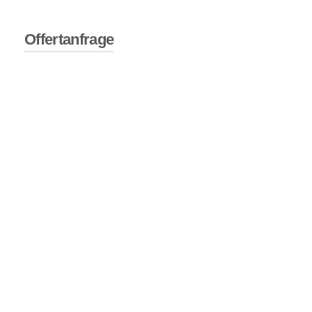
Offertanfrage
See the video of a Zero-Liquid Discharge WWTP