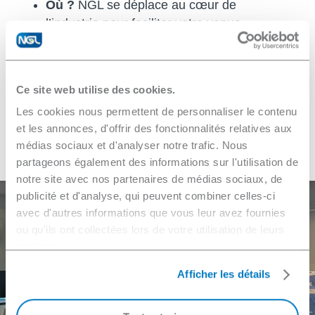
Où ?
NGL se déplace au cœur de
l’industrie pour faciliter votre venue
Quand ?
Après le travail
Combien ?
C’est gratuit
Comment ?
Présentations,
Ce site web utilise des cookies.
questions/réponses et apéritif dînatoire
Les cookies nous permettent de personnaliser le contenu
et les annonces, d'offrir des fonctionnalités relatives aux
Navigate
médias sociaux et d'analyser notre trafic. Nous
partageons également des informations sur l'utilisation de
to
notre site avec nos partenaires de médias sociaux, de
publicité et d'analyse, qui peuvent combiner celles-ci
the
avec d'autres informations que vous leur avez fournies
Besoin de nous
ou qu'ils ont collectées lors de votre utilisation de leurs
next
services.
contacter ?
Afficher les détails
section