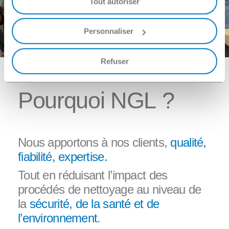
Tout autoriser
Faire une demande
Personnaliser
Refuser
P
o
u
r
q
u
o
i
N
G
L
?
Nous apportons à nos clients,
qualité,
fiabilité, expertise.
Tout en réduisant l’impact des
procédés de nettoyage au niveau de
la
sécurité, de
la santé et de
l’environnement
.