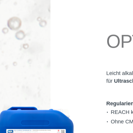
OP
Leicht alka
für
Ultras
Regularie
REACH k
Ohne CM