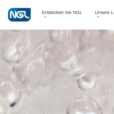
Search
Skip
for:
to
Entdecken Sie NGL
Unsere 
main
content