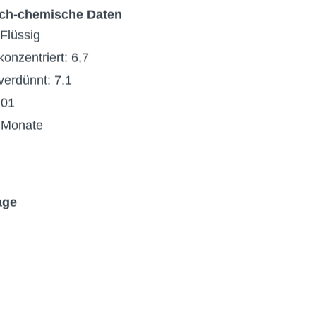
sch-chemische Daten
Flüssig
konzentriert
: 6,7
verdünnt: 7,1
,01
 Monate
age