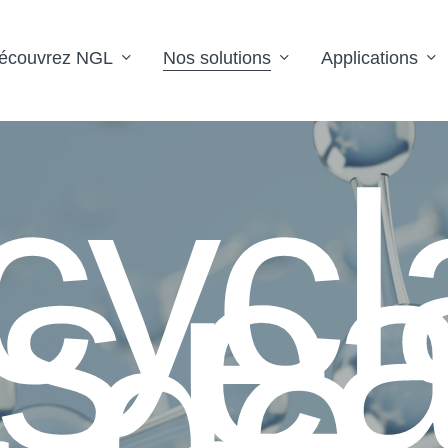
écouvrez NGL
Nos solutions
Applications
cycl
s e
de