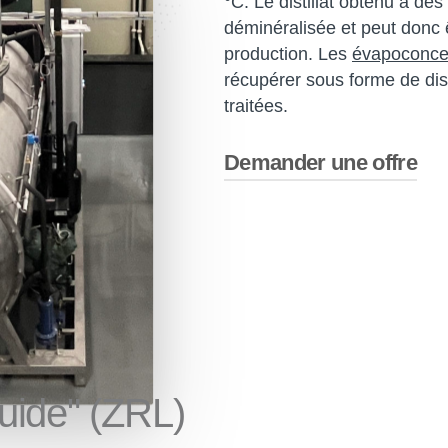
°C. Le distillat obtenu a des
déminéralisée et peut donc ê
production. Les
évapoconce
récupérer sous forme de dis
traitées.
Demander une offre
quide"
(ZRL)