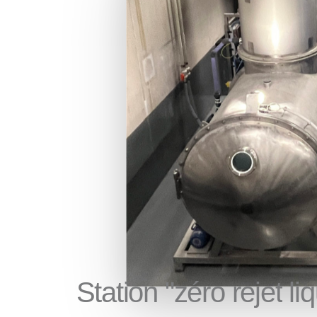
Station
"zéro
rejet
li