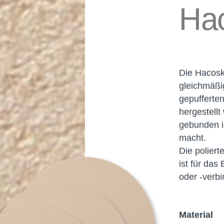
Hac
Die Hacoski
gleichmäßig
gepufferte
hergestell
gebunden is
macht.
Die poliert
ist für da
oder -verb
Material