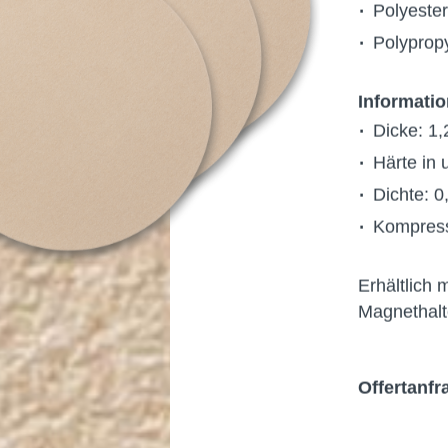
Polyeste
Polyprop
Informati
Dicke: 1
Härte in
Dichte: 0
Kompressi
Erhältlich
Magnethalt
Offertanfr