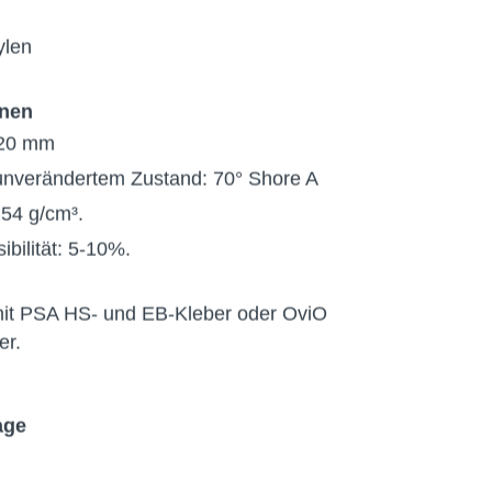
r
ylen
onen
,20 mm
 unverändertem Zustand: 70° Shore A
,54 g/cm³.
bilität: 5-10%.
 mit PSA HS- und EB-Kleber oder OviO
er.
age