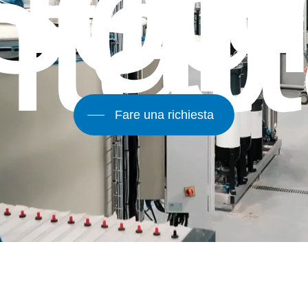
isog
di
tatt
Fare una richiesta