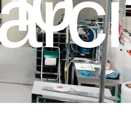
no
arc