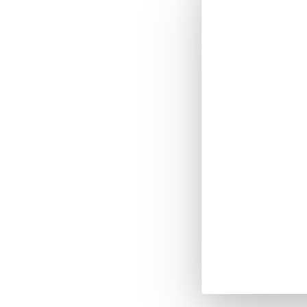
 misura per le tue esigenze:
o, ridurre il consumo
conformi alle normative.
sere adattati allo spazio
i dei tuoi processi nel
ento totale a scarico zero, i
cofloc, così come
sigenze.