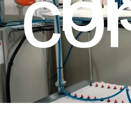
b
con