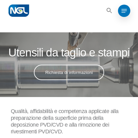
Search
Skip
for:
Menu
to
Search
for:
Close
main
Menu
content
Utensili da taglio e stampi
Richiesta di informazioni
Qualità, affidabilità e competenza applicate alla
preparazione della superficie prima della
deposizione PVD/CVD e alla rimozione dei
rivestimenti PVD/CVD.