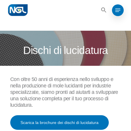
Search
Skip
for:
Menu
to
Search
for:
Close
main
Menu
content
Dischi di lucidatura
Con oltre 50 anni di esperienza nello sviluppo e
nella produzione di mole lucidanti per industrie
specializzate, siamo pronti ad aiutarti a sviluppare
una soluzione completa per il tuo processo di
lucidatura.
Scarica la brochure dei dischi di lucidatura