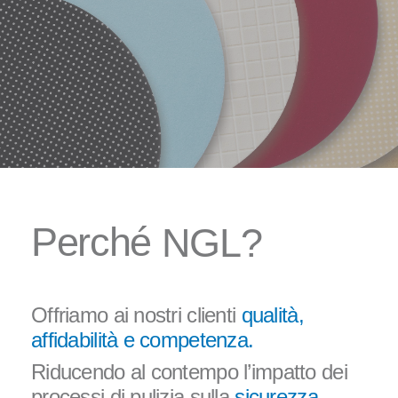
More information
Request for quotation or technical need?
Contact us
P
e
r
c
h
é
N
G
L
?
Offriamo ai nostri clienti
qualità,
affidabilità e competenza.
Riducendo al contempo l’impatto dei
processi di pulizia sulla
sicurezza,