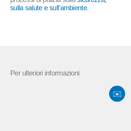
sulla
salute e sull’ambiente
.
Per
ulteriori
informazioni
✉️
Se hai domande sulle nostre soluzioni
di pulizia di precisione, non esitare a