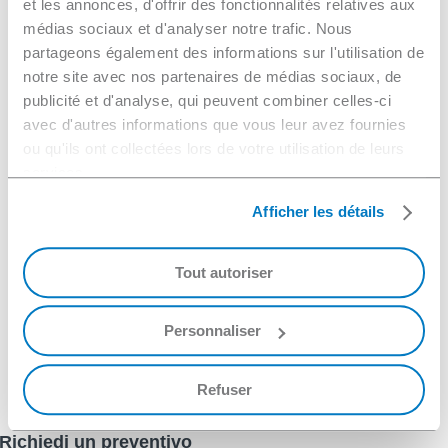
et les annonces, d'offrir des fonctionnalités relatives aux
rivestimenti a base di cromo dall’
acciaio.
médias sociaux et d'analyser notre trafic. Nous
partageons également des informations sur l'utilisation de
notre site avec nos partenaires de médias sociaux, de
Regolamenti
publicité et d'analyse, qui peuvent combiner celles-ci
Conforme alla normativa REACH
avec d'autres informations que vous leur avez fournies
Nessun composto CMR
ou qu'ils ont collectées lors de votre utilisation de leurs
services.
Dati fisico-chimici
Afficher les détails
Condizione: polvere
pH diluito: 11,5
Tout autoriser
Densità: 1200kg/m³ ±5%.
Personnaliser
Vita utile: 24 mesi
Refuser
Richiedi un preventivo