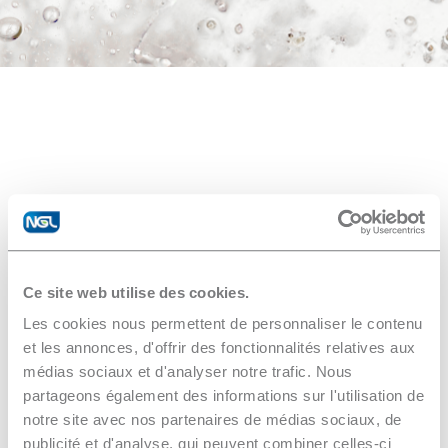
GALVEX 18.01
Ce site web utilise des cookies.
Detergente liquido alcalino per la rimozione di
Les cookies nous permettent de personnaliser le contenu
paste lucidanti, oli solubili e leggero
et les annonces, d'offrir des fonctionnalités relatives aux
inquinamento
da ultrasuoni
.
médias sociaux et d'analyser notre trafic. Nous
partageons également des informations sur l'utilisation de
notre site avec nos partenaires de médias sociaux, de
Regolamenti
publicité et d'analyse, qui peuvent combiner celles-ci