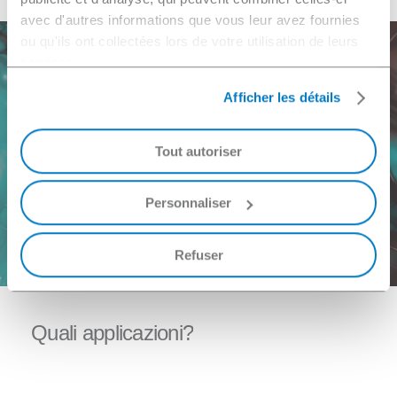
avec d'autres informations que vous leur avez fournies
ou qu'ils ont collectées lors de votre utilisation de leurs
services.
Afficher les détails
Ulteriori informazioni
Hai bisogno di un'offerta, di una prova, di un campione o
Tout autoriser
di un consiglio?
Personnaliser
Contattaci
Refuser
Quali
applicazioni?