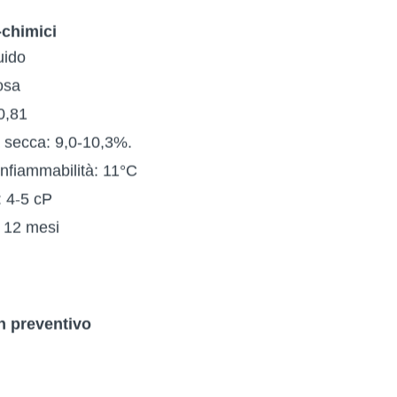
-chimici
uido
osa
0,81
 secca: 9,0-10,3%.
infiammabilità: 11°C
: 4-5 cP
e: 12 mesi
n preventivo