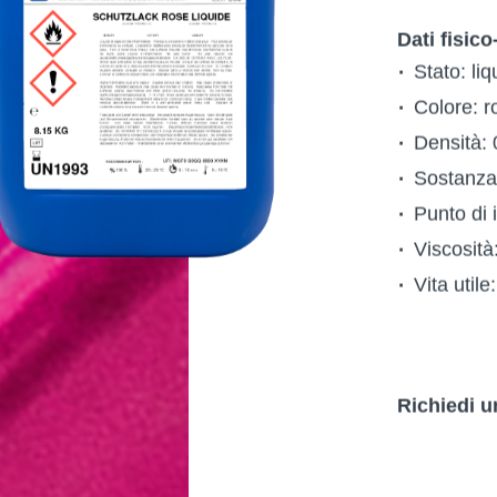
Dati fisico
Stato: liq
Colore: r
Densità: 
Sostanza
Punto di 
Viscosità
Vita util
Richiedi u