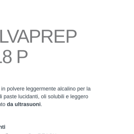
LVAPREP
18 P
in polvere leggermente alcalino per la
 paste lucidanti, oli solubili e leggero
nto
da ultrasuoni
.
ti