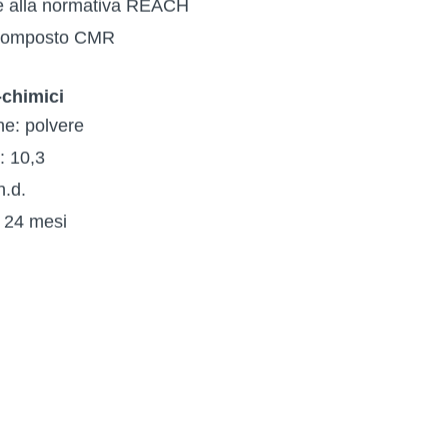
 alla normativa REACH
composto CMR
-chimici
ne: polvere
o: 10,3
n.d.
e: 24 mesi