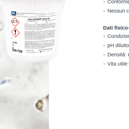
Conforme
Nessun 
Dati fisico
Condizio
pH diluit
Densità: 
Vita util