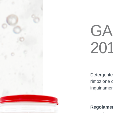
GA
20
Detergente 
rimozione di
inquiname
Regolamen