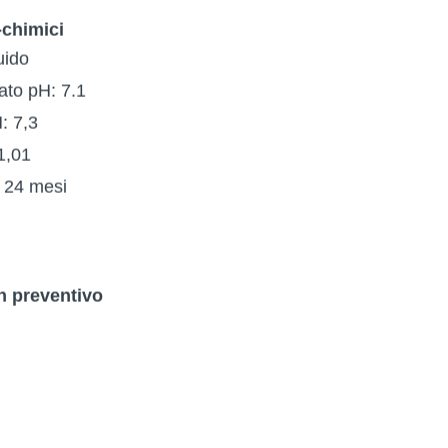
-chimici
uido
ato pH: 7.1
H: 7,3
1,01
e: 24 mesi
n preventivo