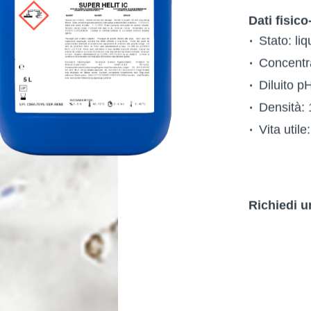
Dati fisico
Stato: liq
Concentr
Diluito p
Densità: 
Vita util
Richiedi u