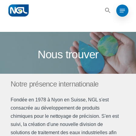
Search
Skip
for:
Menu
to
Search
for:
Close
main
Menu
content
Nous trouver
Notre
présence
internationale
Fondée en 1978 à Nyon en Suisse, NGL s'est
consacrée au développement de produits
chimiques pour le nettoyage de précision. S'en est
suivi, la création d'une nouvelle division de
solutions de traitement des eaux industrielles afin