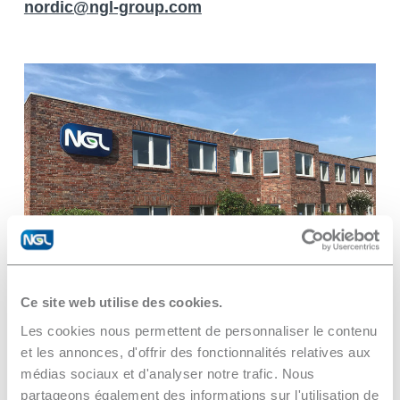
nordic@ngl-group.com
Ce site web utilise des cookies.
Les cookies nous permettent de personnaliser le contenu
NGL CLEANING GMBH
et les annonces, d'offrir des fonctionnalités relatives aux
Schlavenhorst 15, DE-46395 Bocholt ☎
+49
médias sociaux et d'analyser notre trafic. Nous
partageons également des informations sur l'utilisation de
2871 27 411-40