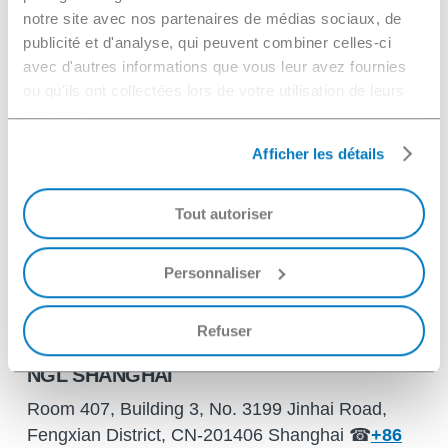
notre site avec nos partenaires de médias sociaux, de
kontakt@ngl-group.com
publicité et d'analyse, qui peuvent combiner celles-ci
avec d'autres informations que vous leur avez fournies
ou qu'ils ont collectées lors de votre utilisation de leurs
services.
Afficher les détails
Tout autoriser
Personnaliser
Refuser
NGL SHANGHAI
Room 407, Building 3, No. 3199 Jinhai Road,
Fengxian District, CN-201406 Shanghai ☎
+86