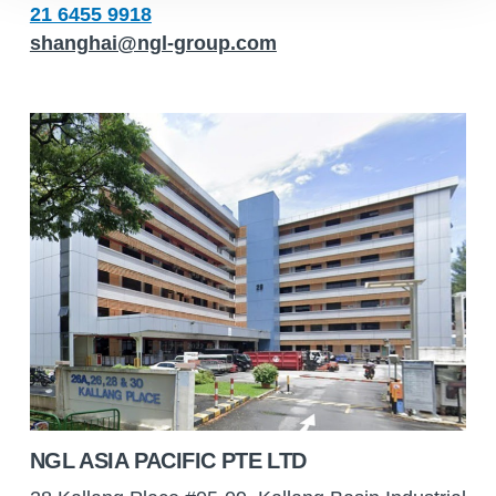
21 6455 9918
shanghai@ngl-group.com
NGL ASIA PACIFIC PTE LTD