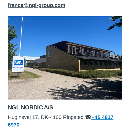
france@ngl-group.com
NGL NORDIC A/S
Huginsvej 17, DK-4100 Ringsted
☎
+45 4817
6970