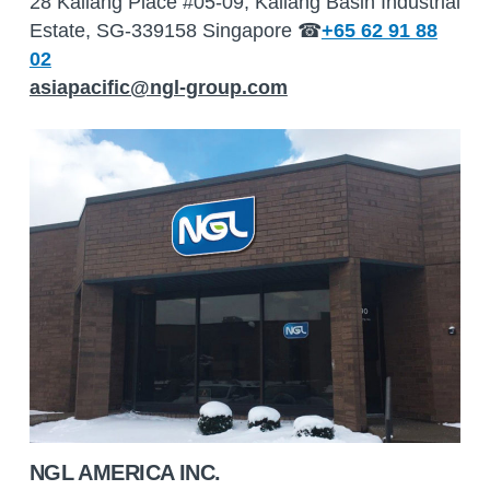
28 Kallang Place #05-09, Kallang Basin Industrial
Estate, SG-339158 Singapore ☎
+65 62 91 88
02
asiapacific@ngl-group.com
NGL AMERICA INC.