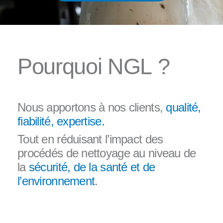
P
o
u
r
q
u
o
i
N
G
L
?
Nous apportons à nos clients,
qualité,
fiabilité, expertise.
Tout en réduisant l’impact des
procédés de nettoyage au niveau de
la
sécurité, de
la santé et de
l’environnement
.