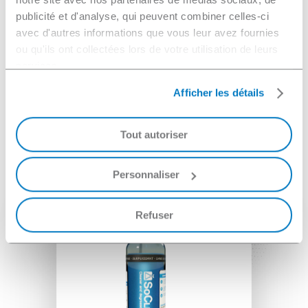
technique
publicité et d'analyse, qui peuvent combiner celles-ci
NEOCLEAN ACF 2025 :
téléchargez la
avec d'autres informations que vous leur avez fournies
fiche technique
ou qu'ils ont collectées lors de votre utilisation de leurs
services.
Demander une offre
Afficher les détails
Tout autoriser
Personnaliser
Refuser