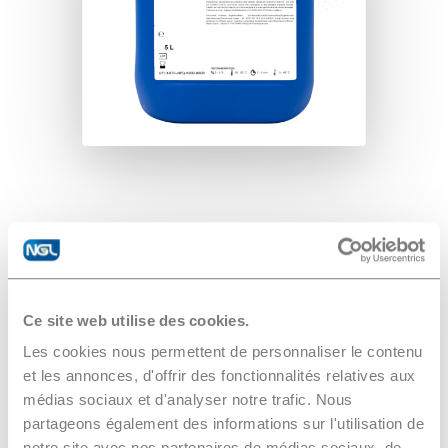
Les
produits
chimiques
Neoclean
Détergents liquide, faiblement alcalin, utilisés
en solution aqueuse pour le dégraissage inter-
Ce site web utilise des cookies.
opérationnel des pièces métalliques en
Les cookies nous permettent de personnaliser le contenu
décolletage, au trempé ou en aspersion.
et les annonces, d'offrir des fonctionnalités relatives aux
Utilisation en fontaine de dégraissage SoClean
médias sociaux et d'analyser notre trafic. Nous
partageons également des informations sur l'utilisation de
NEOCLEAN 2022 :
téléchargez la fiche
notre site avec nos partenaires de médias sociaux, de