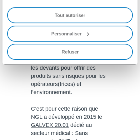
l’European Chemical Agency
(ECHA), qui a relevé le niveau
Tout autoriser
de risque de certaines de
substances présentes dans
Personnaliser
ces détergents. Bien que le
risque ne soit que « suspecté »
selon la règlementation GHS
Refuser
sur les étiquetage, NGL a pris
les devants pour offrir des
produits sans risques pour les
opérateurs(trices) et
l’environnement.
C’est pour cette raison que
NGL a développé en 2015 le
GALVEX 20.01
dédié au
secteur médical : Sans