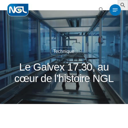
Search
Skip
for:
Menu
to
Search
for:
Close
main
Menu
content
Technique
Le Galvex 17.30, au
cœur de l’histoire NGL