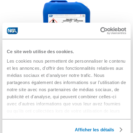
Ce site web utilise des cookies.
Les cookies nous permettent de personnaliser le contenu
et les annonces, d'offrir des fonctionnalités relatives aux
médias sociaux et d'analyser notre trafic. Nous
Reformuler pour mieux
partageons également des informations sur l'utilisation de
durer
notre site avec nos partenaires de médias sociaux, de
publicité et d'analyse, qui peuvent combiner celles-ci
Jusqu’en 2018, NGL, en
avec d'autres informations que vous leur avez fournies
conformité avec la
ou qu'ils ont collectées lors de votre utilisation de leurs
règlementation REACH, a fait
services.
enregistrer certaines de ses
matières premières auprès de
Afficher les détails