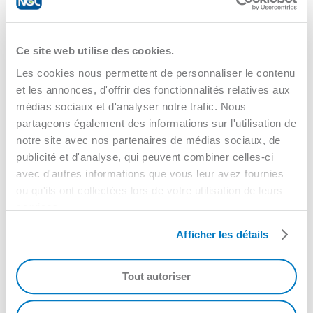
plat, fabriqué à partir de fibres de polyester
très fines et étroitement tissées, traitées à
la résine. Le disque est recouvert d’un film
Ce site web utilise des cookies.
barrière qui élimine la pénétration des
Les cookies nous permettent de personnaliser le contenu
lubrifiants et permet l’utilisation de tous les
et les annonces, d'offrir des fonctionnalités relatives aux
types de liquides utilisés pour le polissage.
médias sociaux et d'analyser notre trafic. Nous
Le disque de polissage Hacoflat N est
partageons également des informations sur l'utilisation de
destiné à transmettre la planéité du disque
notre site avec nos partenaires de médias sociaux, de
de polissage pendant le polissage et est
publicité et d'analyse, qui peuvent combiner celles-ci
donc idéal pour le pré-polissage
avec d'autres informations que vous leur avez fournies
d’échantillons nécessitant une planéité
ou qu'ils ont collectées lors de votre utilisation de leurs
absolue.
services.
Afficher les détails
Matériau
Tout autoriser
Polyester traité à la résine