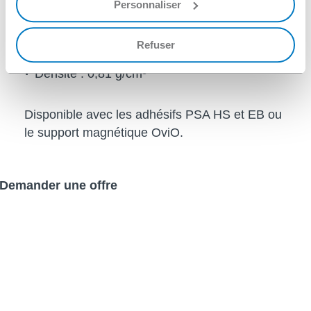
Personnaliser
Valeurs
Épaisseur : 0,30 mm
Refuser
Dureté en l’état : 96° Shore A
Densité : 0,81 g/cm³
Disponible avec les adhésifs PSA HS et EB ou
le support magnétique OviO.
Demander une offre