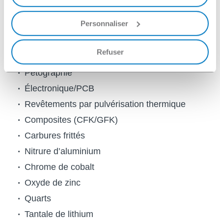
Métaux précieux
Personnaliser
Fonte
Cuivre/laiton
Refuser
Minéraux
Pétographie
Électronique/PCB
Revêtements par pulvérisation thermique
Composites (CFK/GFK)
Carbures frittés
Nitrure d’aluminium
Chrome de cobalt
Oxyde de zinc
Quarts
Tantale de lithium