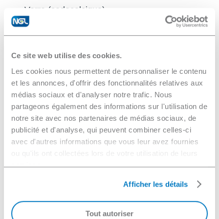
Verre (sodocalcique)
Verre céramique
Gorilla
Ce site web utilise des cookies.
Borofloat
Les cookies nous permettent de personnaliser le contenu
Borosilicate
et les annonces, d'offrir des fonctionnalités relatives aux
Zérodur
médias sociaux et d'analyser notre trafic. Nous
Aluminosilicate
partageons également des informations sur l'utilisation de
notre site avec nos partenaires de médias sociaux, de
Sulfure de zinc
publicité et d'analyse, qui peuvent combiner celles-ci
Composants optiques
avec d'autres informations que vous leur avez fournies
Cristaux
ou qu'ils ont collectées lors de votre utilisation de leurs
services.
Acier
Acier inoxydable
Afficher les détails
Titane
Aluminium
Tout autoriser