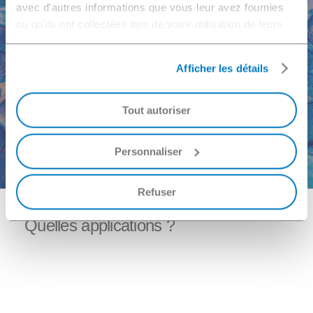
avec d'autres informations que vous leur avez fournies
ou qu'ils ont collectées lors de votre utilisation de leurs
services.
Plus d'informations
Afficher les détails
Besoin d'un devis ou d'une étude ?
Tout autoriser
Nous contacter
Personnaliser
Refuser
Quelles
applications
?