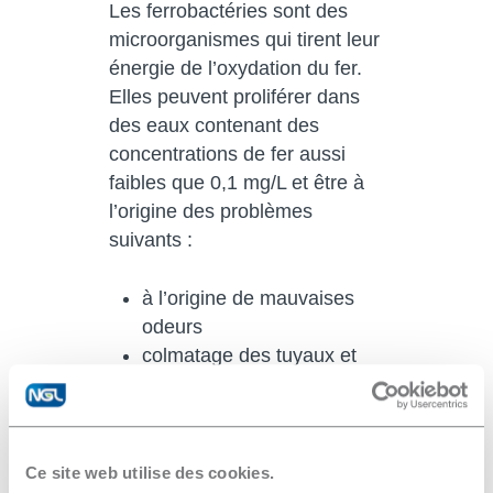
Les ferrobactéries sont des
microorganismes qui tirent leur
énergie de l’oxydation du fer.
Elles peuvent proliférer dans
des eaux contenant des
concentrations de fer aussi
faibles que 0,1 mg/L et être à
l’origine des problèmes
suivants :
à l’origine de mauvaises
odeurs
colmatage des tuyaux et
équipements par le biofilm
qu’elles génèrent
Ce site web utilise des cookies.
Le procédé
AQUA4D
permet
®