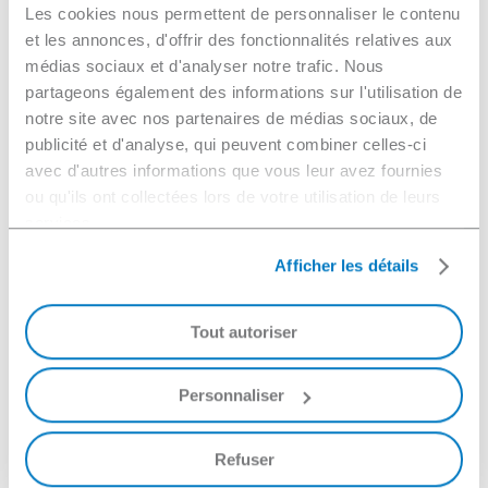
d’éliminer le biofilm.
Les cookies nous permettent de personnaliser le contenu
et les annonces, d'offrir des fonctionnalités relatives aux
médias sociaux et d'analyser notre trafic. Nous
partageons également des informations sur l'utilisation de
notre site avec nos partenaires de médias sociaux, de
Alternative à
publicité et d'analyse, qui peuvent combiner celles-ci
avec d'autres informations que vous leur avez fournies
l’adoucisseur
ou qu'ils ont collectées lors de votre utilisation de leurs
Sans produit chimique, avec
services.
très peu d’entretien et un très
Afficher les détails
faible encombrement, le
système s’installe directement
sur le réseau pour un effet
Tout autoriser
curatif et préventif.
Personnaliser
Cela signifie moins
d’équipements (adoucisseurs,
Refuser
filtres, osmoseurs, etc…),