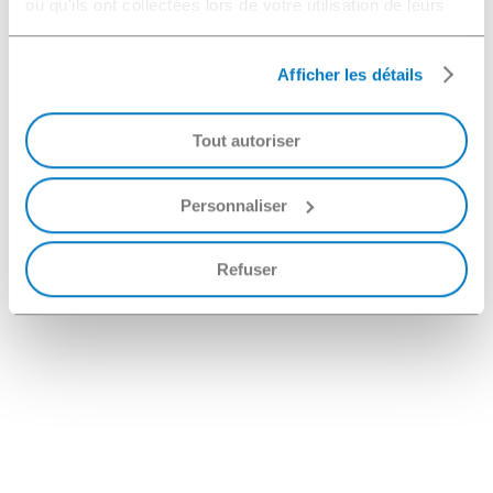
ou qu'ils ont collectées lors de votre utilisation de leurs
Two standard models*
services.
NANOCLEAN RO-250 (approx. 250 l/h)
Afficher les détails
NANOCLEAN RO-500 (approx. 500 l/h)
Tout autoriser
*The NANOCLEAN RO can be customized for
flow rates above 500 l/h.
Personnaliser
Request a quote
Refuser