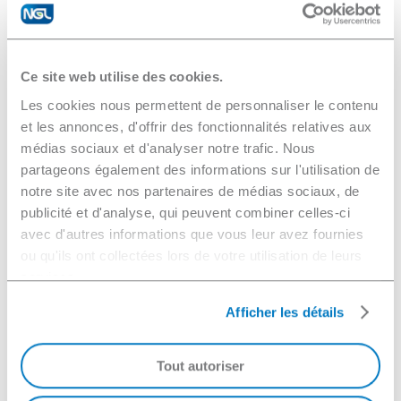
Questions à se poser avant l’acquisition
d’un évapoconcentrateur
Ce site web utilise des cookies.
Les cookies nous permettent de personnaliser le contenu
et les annonces, d'offrir des fonctionnalités relatives aux
Quel est le volume d’effluents
médias sociaux et d'analyser notre trafic. Nous
généré par votre activité ?
partageons également des informations sur l'utilisation de
notre site avec nos partenaires de médias sociaux, de
Le volume d’effluents varie en fonction de
publicité et d'analyse, qui peuvent combiner celles-ci
l’industrie et des procédés utilisés. Il peut aller de
Quels types de polluants sont
avec d'autres informations que vous leur avez fournies
quelques centaines de litres par jour pour des
présents dans vos eaux usées ?
ou qu'ils ont collectées lors de votre utilisation de leurs
petites structures à plusieurs centaines de mètres
services.
cubes pour des sites industriels de grande
Les eaux industrielles peuvent contenir divers
envergure. Une évaluation précise permet de
Afficher les détails
polluants, notamment des métaux lourds (plomb,
mettre en place la solution de traitement la plus
Souhaitez-vous réutiliser l’eau
nickel, chrome), des hydrocarbures, des sels
efficace.
distillée ou réduire les coûts de
dissous, ou encore des composés organiques.
transport des déchets ?
Tout autoriser
Une analyse de la composition chimique est
essentielle pour déterminer le traitement le plus