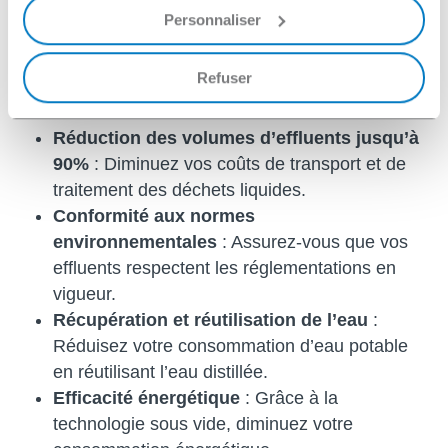
Cela dépend des objectifs spécifiques de votre
adapté.
Personnaliser
entreprise. La réutilisation de l’eau distillée permet
de réduire la consommation d’eau et d’améliorer
l’empreinte environnementale. En parallèle, la
Refuser
réduction du volume des déchets liquides diminue
Grâce
à
nos
évapoconcentrateurs
considérablement les coûts de transport et
Réduction des volumes d’effluents jusqu’à
d’élimination. Une solution d’évapo-concentration
peut répondre à ces deux besoins.
90%
: Diminuez vos coûts de transport et de
traitement des déchets liquides.
Conformité aux normes
environnementales
: Assurez-vous que vos
effluents respectent les réglementations en
vigueur.
Récupération et réutilisation de l’eau
:
Réduisez votre consommation d’eau potable
en réutilisant l’eau distillée.
Efficacité énergétique
: Grâce à la
technologie sous vide, diminuez votre