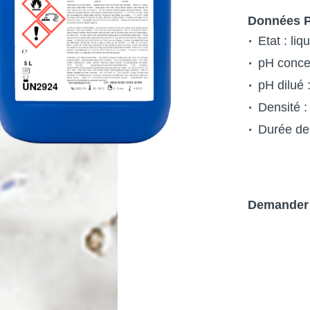
Données P
Etat : liq
pH concen
pH dilué 
Densité :
Durée de 
Demander 